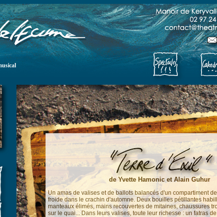
musical
de Yvette Hamonic et Alain Guhur
Un amas de valises et de ballots balancés d'un compartiment de
froide dans le crachin d'automne. Deux bouilles pétillantes habi
manteaux élimés, mains recouvertes de mitaines, chaussures tr
sur le quai... Dans leurs valises, toute leur richesse : un fatras d