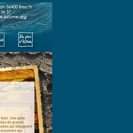
 train. Une gare
llées de grands
ouées qui trépignent
e souvenirs qui