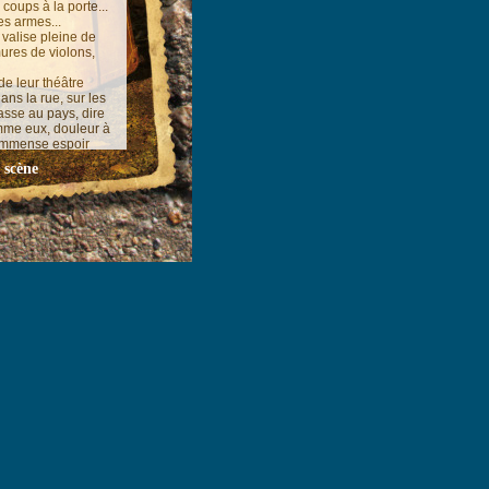
 coups à la porte...
es armes...
 valise pleine de
ures de violons,
 de leur théâtre
ns la rue, sur les
asse au pays, dire
omme eux, douleur à
 immense espoir
a bon vivre... Deux
 scène